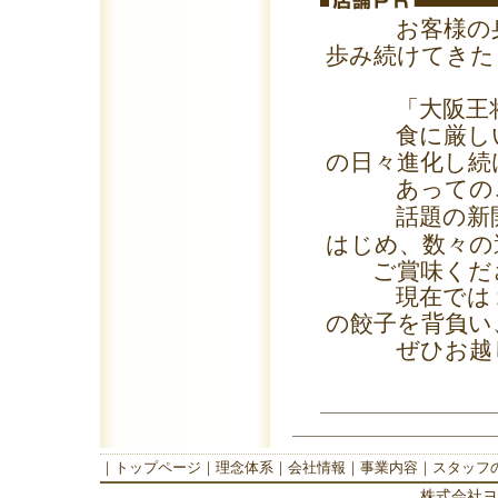
お客様の身近
歩み続けてきた
「大阪王将」
食に厳しい大
の日々進化し続
あってのこ
話題の新
はじめ、数々の
ご賞味くだ
現在では１日
の餃子を背負い
ぜひお越し
｜
トップページ
｜
理念体系
｜
会社情報
｜
事業内容
｜
スタッフ
株式会社ヨ