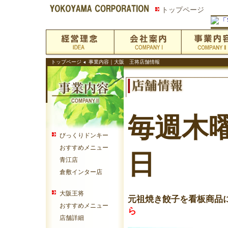
トップページ
トップページ
事業内容
｜
大阪 王将店舗情報
毎週木
びっくりドンキー
おすすめメニュー
日
青江店
倉敷インター店
大阪王将
元祖焼き餃子を看板商品
おすすめメニュー
ら
店舗詳細